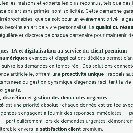
ules les maisons et experts les plus reconnus, tels que des 
ce ou artisans primés, sont sollicités. Cette démarche garan
irréprochables, que ce soit pour un événement privé, la ge
es besoins en art de vivre personnalisé. La
qualité du rése
régulière et discrète de chaque partenaire pour maintenir d
es, IA et digitalisation au service du client premium
s numériques
avancés et d’applications dédiées permet d’ant
e suivre les demandes en temps réel. Des solutions connect
gence artificielle, offrent une
proactivité unique
: rappels au
tantanées ou gestion dynamique d’agendas facilitent la vie s
exigeants.
, discrétion et gestion des demandes urgentes
té
est une priorité absolue ; chaque donnée est traitée avec 
 agences s’engagent à fournir des réponses immédiates — p
— particulièrement lors de demandes urgentes, démontran
térable envers la
satisfaction client
premium.