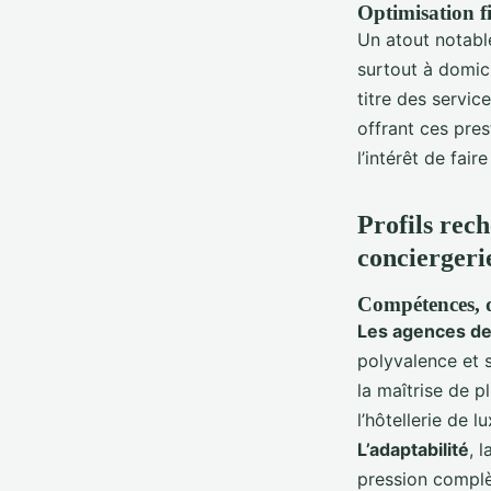
Optimisation fi
Un atout notabl
surtout à domici
titre des servic
offrant ces pres
l’intérêt de fai
Profils rec
conciergeri
Compétences, qu
Les agences de 
polyvalence et s
la maîtrise de p
l’hôtellerie de
L’adaptabilité
, 
pression complèt