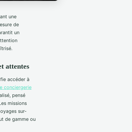
rant une
mesure de
rantit un
ttention
trisé.
t attentes
ifie accéder à
te conciergerie
lisé, pensé
 Les missions
voyages sur-
haut de gamme ou