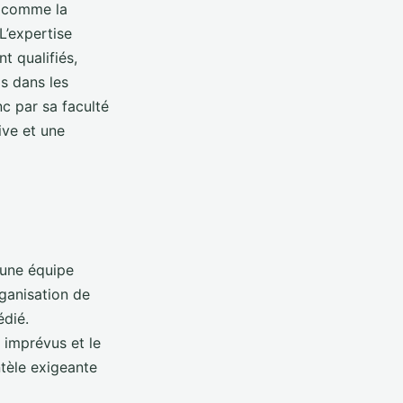
ut comme la
L’expertise
t qualifiés,
s dans les
nc par sa faculté
ive et une
’une équipe
rganisation de
édié.
s imprévus et le
entèle exigeante