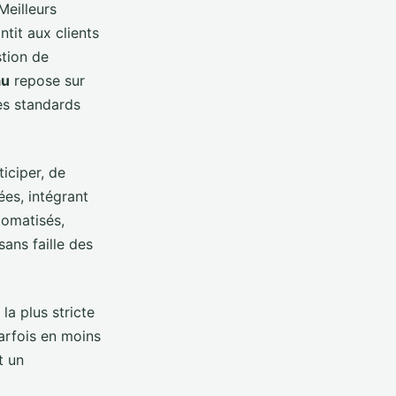
Meilleurs
tit aux clients
stion de
au
repose sur
es standards
iciper, de
ées, intégrant
tomatisés,
ans faille des
la plus stricte
arfois en moins
t un