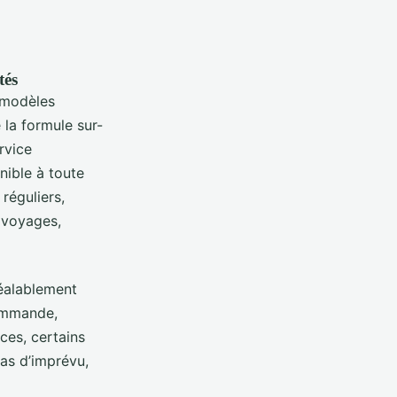
tés
 modèles
 la formule sur-
rvice
nible à toute
réguliers,
 voyages,
éalablement
commande,
nces, certains
cas d’imprévu,