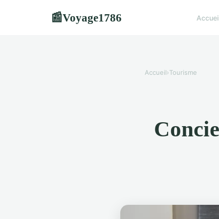
Voyage1786
📰
Accuei
Accueil
›
Tourisme
Concier