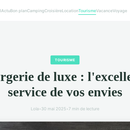
l
Actu
Bon plan
Camping
Croisière
Location
Tourisme
Vacance
Voyage
TOURISME
gerie de luxe : l'excel
service de vos envies
Lola
•
30 mai 2025
•
7 min de lecture