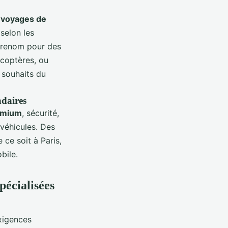
 voyages de
selon les
e renom pour des
icoptères, ou
 souhaits du
ndaires
remium
, sécurité,
 véhicules. Des
 ce soit à Paris,
bile.
pécialisées
xigences