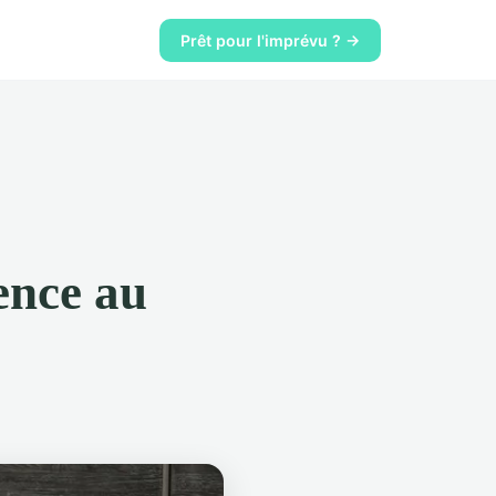
Prêt pour l'imprévu ? →
lence au