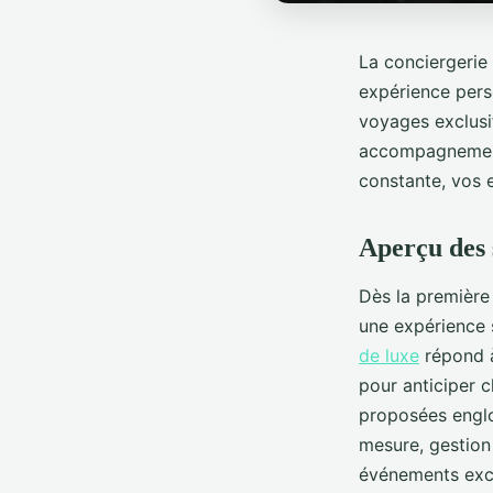
La conciergerie 
expérience pers
voyages exclusif
accompagnement 
constante, vos 
Aperçu des s
Dès la première 
une expérience 
de luxe
répond à
pour anticiper c
proposées englo
mesure, gestion
événements excl