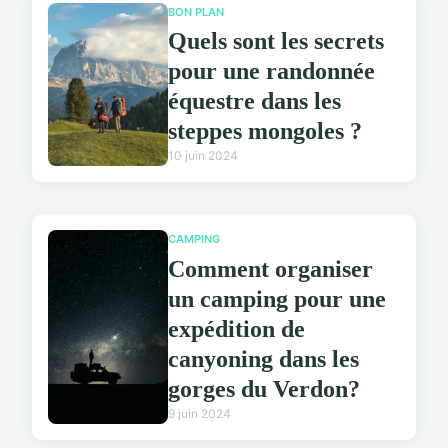
BON PLAN
Quels sont les secrets
pour une randonnée
équestre dans les
steppes mongoles ?
10 juin 2024
CAMPING
Comment organiser
un camping pour une
expédition de
canyoning dans les
gorges du Verdon?
9 juin 2024