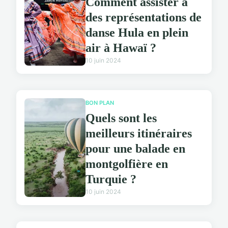
Comment assister à
des représentations de
danse Hula en plein
air à Hawaï ?
10 juin 2024
BON PLAN
Quels sont les
meilleurs itinéraires
pour une balade en
montgolfière en
Turquie ?
10 juin 2024