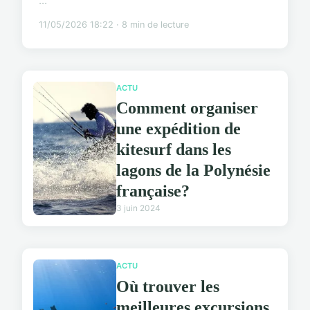
...
11/05/2026 18:22 · 8 min de lecture
ACTU
Comment organiser
une expédition de
kitesurf dans les
lagons de la Polynésie
française?
3 juin 2024
ACTU
Où trouver les
meilleures excursions