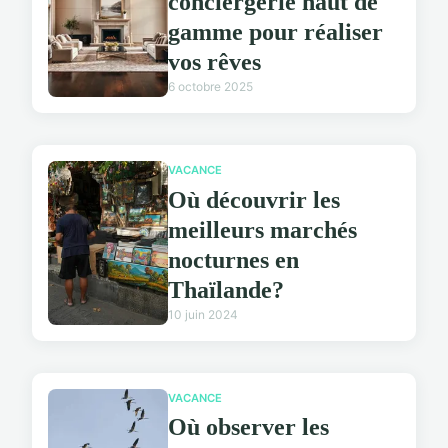
conciergerie haut de
gamme pour réaliser
vos rêves
6 octobre 2025
VACANCE
Où découvrir les
meilleurs marchés
nocturnes en
Thaïlande?
10 juin 2024
VACANCE
Où observer les