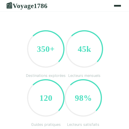
Voyage1786
📰
350+
45k
Destinations explorées
Lecteurs mensuels
120
98%
Guides pratiques
Lecteurs satisfaits