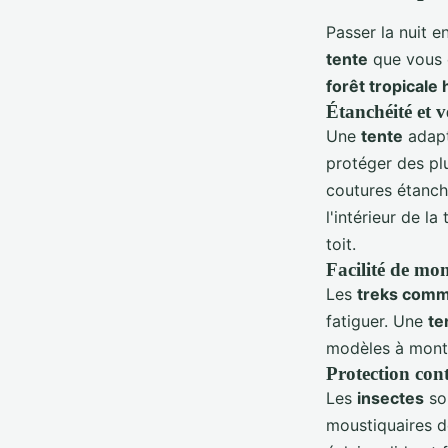
Passer la nuit e
tente
que vous c
forêt tropicale
Étanchéité et v
Une
tente
adapt
protéger des plu
coutures étanche
l'intérieur de l
toit.
Facilité de mo
Les
treks comm
fatiguer. Une
te
modèles à monta
Protection cont
Les
insectes
so
moustiquaires d