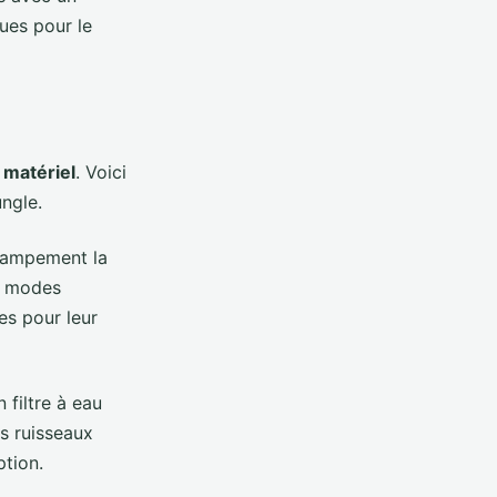
ues pour le
e
matériel
. Voici
ungle.
 campement la
s modes
es pour leur
 filtre à eau
es ruisseaux
ption.