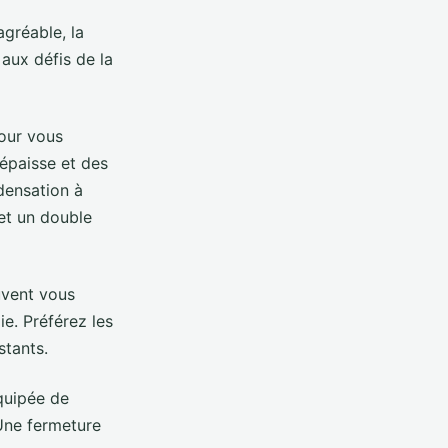
agréable, la
aux défis de la
our vous
 épaisse et des
densation à
 et un double
vent vous
e. Préférez les
stants.
quipée de
 Une fermeture