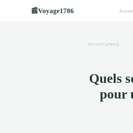
Voyage1786
📰
Accuei
Accueil
›
Camping
Quels s
pour 