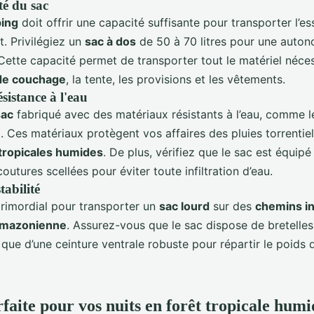
ité du sac
ing
doit offrir une capacité suffisante pour transporter l’es
. Privilégiez un
sac à dos
de 50 à 70 litres pour une auto
 Cette capacité permet de transporter tout le matériel néces
de couchage
, la tente, les provisions et les vêtements.
sistance à l'eau
sac
fabriqué avec des matériaux résistants à l’eau, comme l
. Ces matériaux protègent vos affaires des pluies torrentie
 tropicales humides
. De plus, vérifiez que le sac est équip
outures scellées pour éviter toute infiltration d’eau.
tabilité
primordial pour transporter un
sac lourd
sur des
chemins i
amazonienne
. Assurez-vous que le sac dispose de bretelle
i que d’une ceinture ventrale robuste pour répartir le poids
rfaite pour vos nuits en forêt tropicale humi