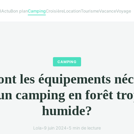
l
Actu
Bon plan
Camping
Croisière
Location
Tourisme
Vacance
Voyage
CAMPING
ont les équipements néc
un camping en forêt tro
humide?
Lola
•
9 juin 2024
•
5 min de lecture