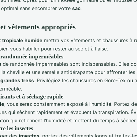
e sommeil. Optez pour un modèle gonflable ou en mousse 
t optimal sans encombrer votre
sac
.
et vêtements appropriés
t tropicale humide
mettra vos vêtements et chaussures à r
en vous habiller pour rester au sec et à l'aise.
 randonnée imperméables
s
de randonnée imperméables sont indispensables. Elles doi
la cheville et une semelle antidérapante pour affronter les
s
grandes treks
. Privilégiez les chaussures en Gore-Tex ou 
perméable.
irants et à séchage rapide
le
, vous serez constamment exposé à l’humidité. Portez d
ues qui sèchent rapidement et évacuent la transpiration. Évi
ton qui retiennent l’humidité et mettent du temps à sécher.
re les insectes
éger des
insectes
, portez des vêtements longs et traitez-l