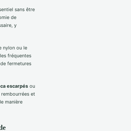
sentiel sans être
nomie de
saire, y
e nylon ou le
lles fréquentes
é de fermetures
nca escarpés
ou
s rembourrées et
 de manière
de