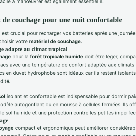
 facile à manœuvrer est également essentielle.
de couchage pour une nuit confortable
est crucial pour recharger vos batteries après une journé
hoisir votre
matériel de couchage
.
e adapté au climat tropical
chage
pour la
forêt tropicale humide
doit être léger, compac
 sacs avec une température de confort adaptée aux climats
cs en duvet hydrophobe sont idéaux car ils restent isolan
dité.
sol
isolant et confortable est indispensable pour dormir pai
odèle autogonflant ou en mousse à cellules fermées. Ils of
 le sol humide et une protection contre les petites imperfect
yage
voyage
compact et ergonomique peut améliorer considérab