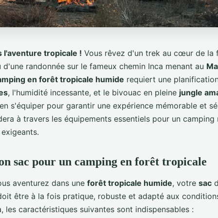
l'aventure tropicale !
Vous rêvez d'un trek au cœur de la 
 d'une randonnée sur le fameux chemin Inca menant au
Ma
amping en forêt tropicale humide
requiert une planificatio
es
, l'humidité incessante, et le bivouac en pleine
jungle am
bien s'équiper pour garantir une expérience mémorable et sé
idera à travers les équipements essentiels pour un camping 
exigeants.
bon sac pour un camping en forêt tropicale
ous aventurez dans une
forêt tropicale humide
, votre
sac
d
Il doit être à la fois pratique, robuste et adapté aux conditio
a, les caractéristiques suivantes sont indispensables :