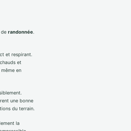
e de
randonnée
.
t et respirant.
 chauds et
ts même en
siblement.
frent une bonne
ions du terrain.
lement la