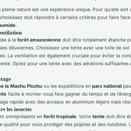
n pleine nature est une expérience unique. Pour qu'elle soit 
hoisissez doit répondre à certains critères pour faire face 
 humide
.
entilation
ée à la
forêt amazonienne
doit être totalement étanche p
ies diluviennes. Choisissez une tente avec une toile de sol
s. La ventilation est également cruciale pour éviter la con
a tente. Optez pour une tente avec des aérations suffisantes
ntage
e le Machu Picchu
ou les expéditions en
parc national
peu
nte
facile à monter vous fera gagner du temps et de l’énergi
ge rapide avec des arceaux en aluminium légers mais rési
re les insectes
nt omniprésents en
forêt tropicale
. Votre
tente
doit être é
e qualité pour vous protéger des piqûres et des nuisibles.