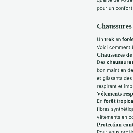
qualité de votr
pour un confor
Chaussures 
Un
trek
en
forê
Voici comment bi
Chaussures de
Des
chaussure
bon maintien de 
et glissants de
respirant et im
Vêtements resp
En
forêt tropica
fibres synthétiq
vêtements en co
Protection cont
Pour vous prot