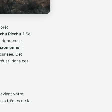
forêt
chu Picchu
? Se
n rigoureuse.
azonienne
, il
curisée. Cet
réussi dans ces
evient votre
ns extrêmes de la