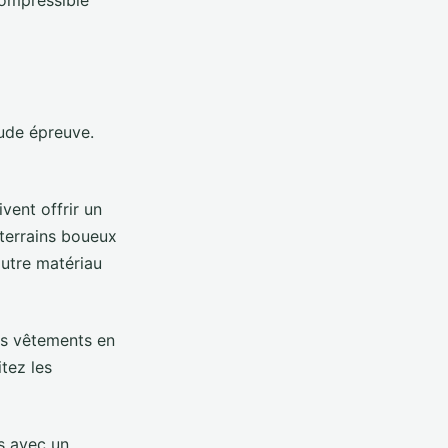
compressible
ude épreuve.
vent offrir un
 terrains boueux
autre matériau
es vêtements en
tez les
es avec un