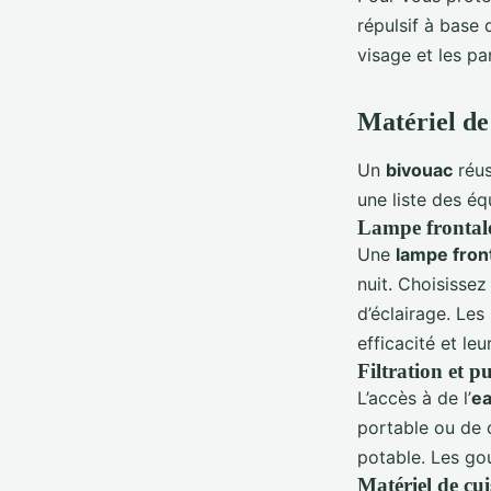
répulsif à base 
visage et les p
Matériel de
Un
bivouac
réus
une liste des é
Lampe frontal
Une
lampe fron
nuit. Choisisse
d’éclairage. Le
efficacité et le
Filtration et pu
L’accès à de l’
ea
portable ou de c
potable. Les gou
Matériel de cui