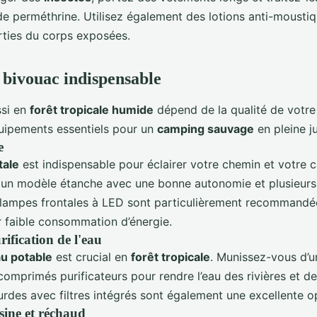
de perméthrine. Utilisez également des lotions anti-moustiq
arties du corps exposées.
 bivouac indispensable
si en
forêt tropicale humide
dépend de la qualité de votr
quipements essentiels pour un
camping sauvage
en pleine j
e
tale
est indispensable pour éclairer votre chemin et votre
z un modèle étanche avec une bonne autonomie et plusieur
s lampes frontales à LED sont particulièrement recommandé
ur faible consommation d’énergie.
rification de l'eau
u potable
est crucial en
forêt tropicale
. Munissez-vous d’un
omprimés purificateurs pour rendre l’eau des rivières et d
rdes avec filtres intégrés sont également une excellente o
sine et réchaud